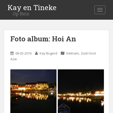
Kay en Tineke
MENU
Op Reis
Foto album: Hoi An
,
06-02-2016
Kay Bogerd
Vietnam
Zuid-Oost
Azië