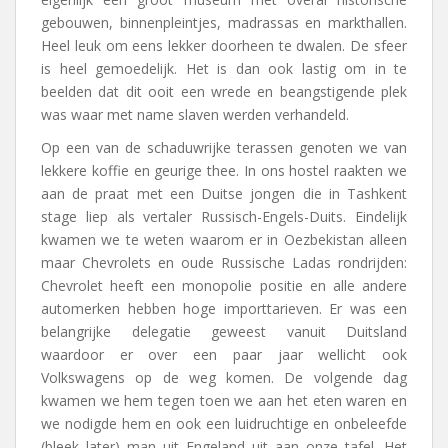
gebouwen, binnenpleintjes, madrassas en markthallen.
Heel leuk om eens lekker doorheen te dwalen. De sfeer
is heel gemoedelijk. Het is dan ook lastig om in te
beelden dat dit ooit een wrede en beangstigende plek
was waar met name slaven werden verhandeld.
Op een van de schaduwrijke terassen genoten we van
lekkere koffie en geurige thee. In ons hostel raakten we
aan de praat met een Duitse jongen die in Tashkent
stage liep als vertaler Russisch-Engels-Duits. Eindelijk
kwamen we te weten waarom er in Oezbekistan alleen
maar Chevrolets en oude Russische Ladas rondrijden:
Chevrolet heeft een monopolie positie en alle andere
automerken hebben hoge importtarieven. Er was een
belangrijke delegatie geweest vanuit Duitsland
waardoor er over een paar jaar wellicht ook
Volkswagens op de weg komen. De volgende dag
kwamen we hem tegen toen we aan het eten waren en
we nodigde hem en ook een luidruchtige en onbeleefde
(bleek later) man uit Engeland uit aan onze tafel. Het