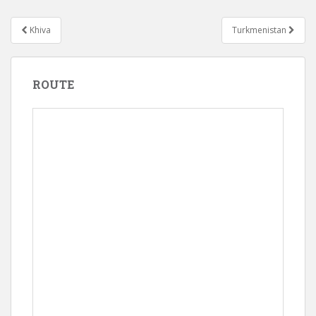
Bericht
Khiva
Turkmenistan
navigatie
ROUTE