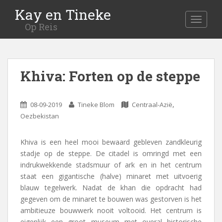
Kay en Tineke
MENU
Op Reis
Khiva: Forten op de steppe
,
08-09-2019
Tineke Blom
Centraal-Azië
Oezbekistan
Khiva is een heel mooi bewaard gebleven zandkleurig
stadje op de steppe. De citadel is omringd met een
indrukwekkende stadsmuur of ark en in het centrum
staat een gigantische (halve) minaret met uitvoerig
blauw tegelwerk. Nadat de khan die opdracht had
gegeven om de minaret te bouwen was gestorven is het
ambitieuze bouwwerk nooit voltooid.
Het centrum is
eigenlijk een groot museum met overal historische