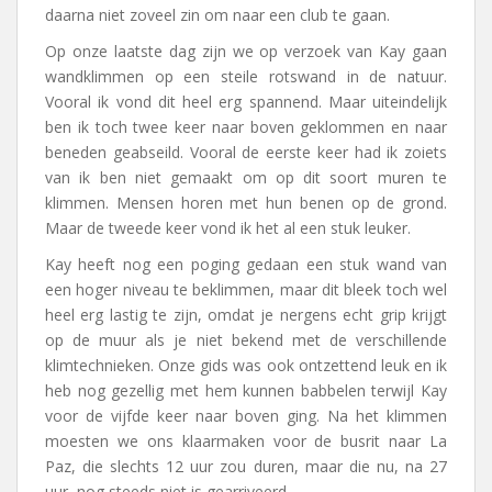
daarna niet zoveel zin om naar een club te gaan.
Op onze laatste dag zijn we op verzoek van Kay gaan
wandklimmen op een steile rotswand in de natuur.
Vooral ik vond dit heel erg spannend. Maar uiteindelijk
ben ik toch twee keer naar boven geklommen en naar
beneden geabseild. Vooral de eerste keer had ik zoiets
van ik ben niet gemaakt om op dit soort muren te
klimmen. Mensen horen met hun benen op de grond.
Maar de tweede keer vond ik het al een stuk leuker.
Kay heeft nog een poging gedaan een stuk wand van
een hoger niveau te beklimmen, maar dit bleek toch wel
heel erg lastig te zijn, omdat je nergens echt grip krijgt
op de muur als je niet bekend met de verschillende
klimtechnieken. Onze gids was ook ontzettend leuk en ik
heb nog gezellig met hem kunnen babbelen terwijl Kay
voor de vijfde keer naar boven ging. Na het klimmen
moesten we ons klaarmaken voor de busrit naar La
Paz, die slechts 12 uur zou duren, maar die nu, na 27
uur, nog steeds niet is gearriveerd.