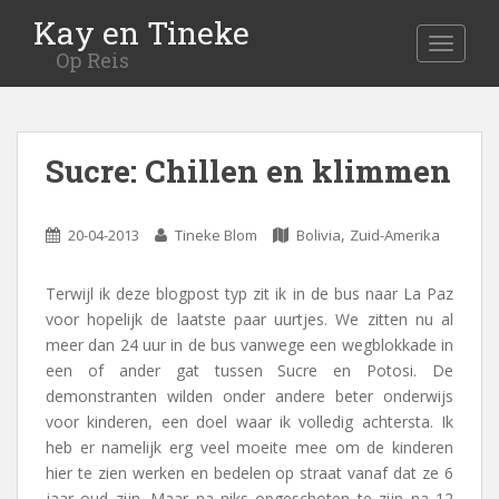
Kay en Tineke
MENU
Op Reis
Sucre: Chillen en klimmen
,
20-04-2013
Tineke Blom
Bolivia
Zuid-Amerika
Terwijl ik deze blogpost typ zit ik in de bus naar La Paz
voor hopelijk de laatste paar uurtjes. We zitten nu al
meer dan 24 uur in de bus vanwege een wegblokkade in
een of ander gat tussen Sucre en Potosi. De
demonstranten wilden onder andere beter onderwijs
voor kinderen, een doel waar ik volledig achtersta.
Ik
heb er namelijk erg veel moeite mee om de kinderen
hier te zien werken en bedelen op straat vanaf dat ze 6
jaar oud zijn. Maar na niks opgeschoten te zijn na 12