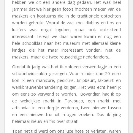
hebben we dit een andere dag gedaan. Het was heel
jammer dat we hier geen foto’s mochten maken van de
maskers en kostuums die in de traditionele optochten
worden gebruikt. Vooral de zaal met diablos en tios en
lucifers was nogal luguber, maar ook ontzettend
interessant. Terwijl we daar waren kwam er nog een
hele schoolklas naar het museum met allemaal kleine
kindjes die het maar interessant vonden, niet de
maskers, maar die twee reusachtige nederlanders…
Omdat ik jarig was had ik ook een verwendagje in een
schoonheidssalon gekregen. Voor minder dan 20 euro
kon ik een manicure, pedicure, knipbeurt, lakbeurt en
wenkbrauwenbehandeling krijgen. Het was echt heerlijk
om eens zo verwend te worden. Bovendien had ik op
de wekelijkse markt in Tarabuco, een markt met
artisanias in een dorpje verderop, twee nieuwe tassen
en een nieuwe trui uit mogen zoeken. Dus ik ging
helemaal nieuw en fris over straat!
Toen het tijd werd om ons luxe hotel te verlaten, waren