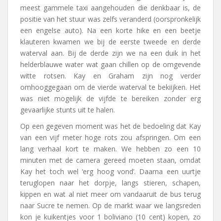
meest gammele taxi aangehouden die denkbaar is, de
positie van het stuur was zelfs veranderd (oorspronkelijk
een engelse auto). Na een korte hike en een beetje
klauteren kwamen we bij de eerste tweede en derde
waterval aan. Bij de derde zijn we na een duik in het
helderblauwe water wat gaan chillen op de omgevende
witte rotsen. Kay en Graham zijn nog verder
omhooggegaan om de vierde waterval te bekiijken. Het
was niet mogelijk de vijfde te bereiken zonder erg
gevaarlijke stunts uit te halen.
Op een gegeven moment was het de bedoeling dat Kay
van een vijf meter hoge rots zou afspringen. Om een
lang verhaal kort te maken. We hebben zo een 10
minuten met de camera gereed moeten staan, omdat
Kay het toch wel ‘erg hoog vond’. Daarna een uurtje
teruglopen naar het dorpje, langs stieren, schapen,
kippen en wat al niet meer om vandaaruit de bus terug
naar Sucre te nemen. Op de markt waar we langsreden
kon je kuikentjes voor 1 boliviano (10 cent) kopen, zo