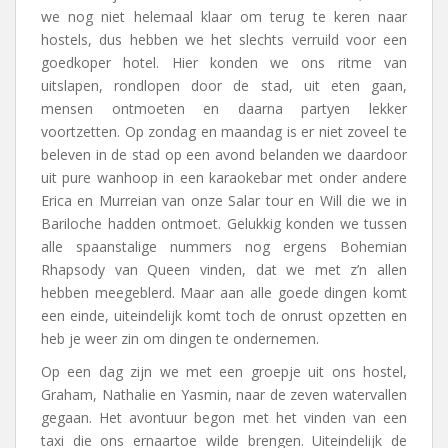
we nog niet helemaal klaar om terug te keren naar
hostels, dus hebben we het slechts verruild voor een
goedkoper hotel. Hier konden we ons ritme van
uitslapen, rondlopen door de stad, uit eten gaan,
mensen ontmoeten en daarna partyen lekker
voortzetten. Op zondag en maandag is er niet zoveel te
beleven in de stad op een avond belanden we daardoor
uit pure wanhoop in een karaokebar met onder andere
Erica en Murreian van onze Salar tour en Will die we in
Bariloche hadden ontmoet. Gelukkig konden we tussen
alle spaanstalige nummers nog ergens Bohemian
Rhapsody van Queen vinden, dat we met z’n allen
hebben meegeblerd. Maar aan alle goede dingen komt
een einde, uiteindelijk komt toch de onrust opzetten en
heb je weer zin om dingen te ondernemen.
Op een dag zijn we met een groepje uit ons hostel,
Graham, Nathalie en Yasmin, naar de zeven watervallen
gegaan. Het avontuur begon met het vinden van een
taxi die ons ernaartoe wilde brengen. Uiteindelijk de