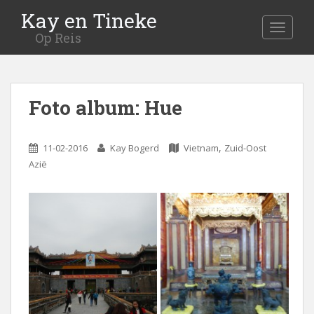
Kay en Tineke
MENU
Op Reis
Foto album: Hue
,
11-02-2016
Kay Bogerd
Vietnam
Zuid-Oost
Azië