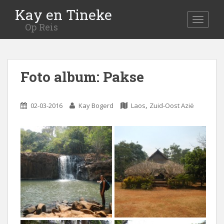
Kay en Tineke
MENU
Op Reis
Foto album: Pakse
,
02-03-2016
Kay Bogerd
Laos
Zuid-Oost Azië